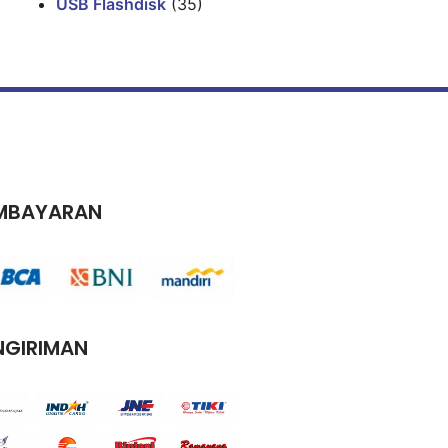
USB Flashdisk
(35)
MBAYARAN
NGIRIMAN