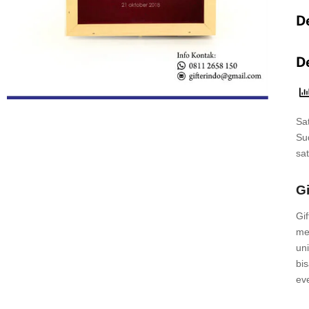
De
D
Sat
Su
sa
G
Gi
me
un
bi
ev
Gi