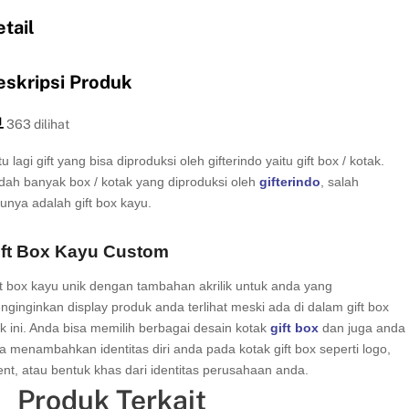
tail
eskripsi Produk
363 dilihat
u lagi gift yang bisa diproduksi oleh gifterindo yaitu gift box / kotak.
dah banyak box / kotak yang diproduksi oleh
gifterindo
, salah
tunya adalah gift box kayu.
ift Box Kayu Custom
ft box kayu unik dengan tambahan akrilik untuk anda yang
nginginkan display produk anda terlihat meski ada di dalam gift box
ik ini. Anda bisa memilih berbagai desain kotak
gift box
dan juga anda
sa menambahkan identitas diri anda pada kotak gift box seperti logo,
ent, atau bentuk khas dari identitas perusahaan anda.
Produk Terkait
ft box kayu ini sangat cocok untuk Anda jadikan sebagai temat