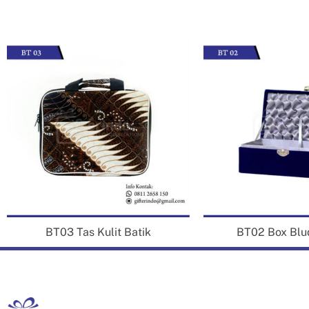
pe
Da
ter
se
Gif
Bu
ci
BT03 Tas Kulit Batik
BT02 Box Blud