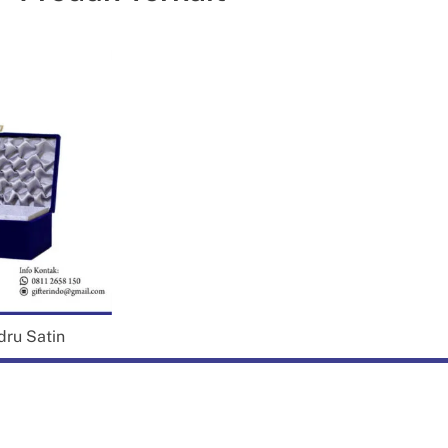
rhiasan atau tempat souvenir kesayangan Anda.
patkan souvenir perusahaan promo lainnya dengan harga yang
jangkau seperti pen souvenir, flashdisk, powerbank, dan lain
bagainya
disini
. Buat sekarang juga souvenir perusahaanmu di
terindo !
at desain unik dari identitas perusahaanmu Bersama Gifterindo dan
ptakan souvenir perusahaan unik sekarang !
ru Satin