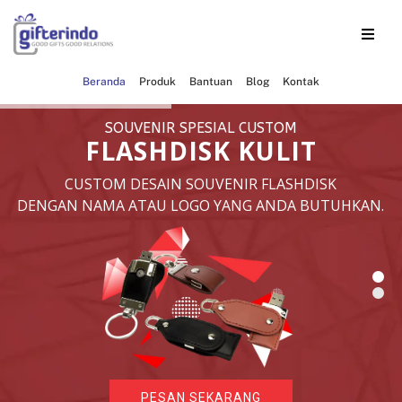
Beranda
Produk
Bantuan
Blog
Kontak
S
O
U
V
E
N
I
R
S
P
E
S
I
A
L
C
U
S
T
O
M
F
L
A
S
H
D
I
S
K
K
U
L
I
T
CUSTOM DESAIN SOUVENIR FLASHDISK
DENGAN NAMA ATAU LOGO YANG ANDA BUTUHKAN.
PESAN SEKARANG