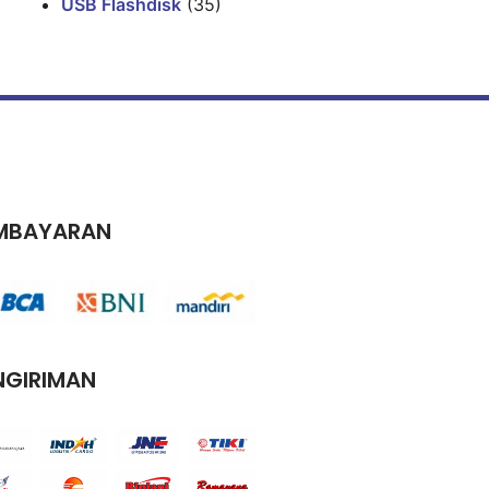
USB Flashdisk
(35)
MBAYARAN
NGIRIMAN