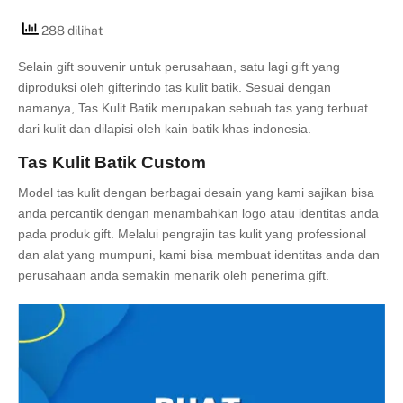
288 dilihat
Selain gift souvenir untuk perusahaan, satu lagi gift yang
diproduksi oleh gifterindo tas kulit batik. Sesuai dengan
namanya, Tas Kulit Batik merupakan sebuah tas yang terbuat
dari kulit dan dilapisi oleh kain batik khas indonesia.
Tas Kulit Batik Custom
Model tas kulit dengan berbagai desain yang kami sajikan bisa
anda percantik dengan menambahkan logo atau identitas anda
pada produk gift. Melalui pengrajin tas kulit yang professional
dan alat yang mumpuni, kami bisa membuat identitas anda dan
perusahaan anda semakin menarik oleh penerima gift.
Dapatkan souvenir perusahaan promo lainnya dengan harga
yang terjangkau seperti pen souvenir, flashdisk, powerbank,
gift
box
dan lain sebagainya
disini
. Buat sekarang juga souvenir
perusahaanmu di Gifterindo !
Buat desain unik dari identitas perusahaanmu Bersama