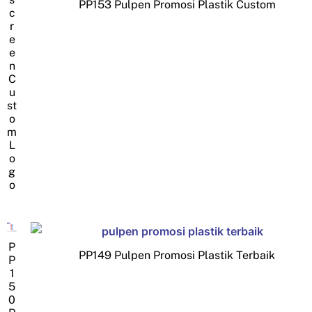
PP153 Pulpen Promosi Plastik Custom
c
r
e
e
n
C
u
st
o
m
L
o
g
o
P
PP149 Pulpen Promosi Plastik Terbaik
P
1
5
0