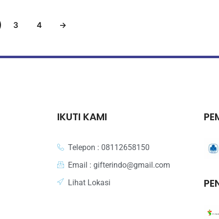
3
4
→
IKUTI KAMI
PE
Telepon : 08112658150
Email : gifterindo@gmail.com
PE
Lihat Lokasi