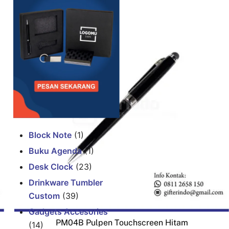
Block Note
(1)
Buku Agenda
(1)
Desk Clock
(23)
Drinkware Tumbler
Custom
(39)
Gadgets Accesories
PM04B Pulpen Touchscreen Hitam
(14)