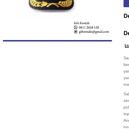
De
D
Sa
be
ya
ya
me
Sa
sen
pol
top
An
bi