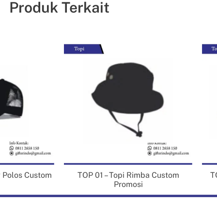
Produk Terkait
Double
aterial
:
Mesh
inimal
100
:
embelian
pcs
Warna
:
Custom
opi Seragam Double Mesh Berkualitas
ft yang satu ini cocok untuk anda jadikan sebagai media promosi
aupun hadiah untuk rekanan perusahaan. Selain jam dinding, masih
a banyak pilihan Gift yang bisa Anda dapatkan di
Gifterindo
.
g Polos Custom
TOP 01 – Topi Rimba Custom
T
patkan juga harga souvenir perusahaan promo lainnya dengan harga
Promosi
ng terjangkau seperti pen souvenir, flashdisk, powerbank dan lain
bagainya
disini
. Buat sekarang juga souvenir perusahaanmu di
terindo !