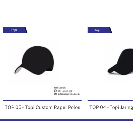
M
M
P
T
Gi
at
ad
TOP 05 – Topi Custom Rapel Polos
TOP 04 – Topi Jarin
Da
ya
se
Gif