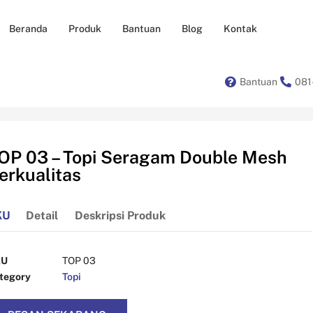
Beranda
Produk
Bantuan
Blog
Kontak
Bantuan
081
OP 03 – Topi Seragam Double Mesh
erkualitas
KU
Detail
Deskripsi Produk
KU
TOP 03
tegory
Topi