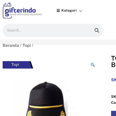
Kategori

Beranda
/
Topi
/
T
B
S
S
Ca