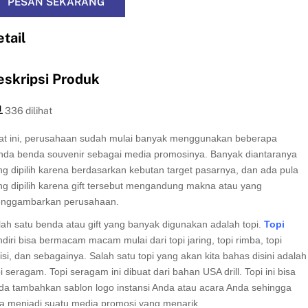
PESAN SEKARANG
tail
eskripsi Produk
336 dilihat
at ini, perusahaan sudah mulai banyak menggunakan beberapa
nda benda souvenir sebagai media promosinya. Banyak diantaranya
ng dipilih karena berdasarkan kebutan target pasarnya, dan ada pula
ng dipilih karena gift tersebut mengandung makna atau yang
nggambarkan perusahaan.
lah satu benda atau gift yang banyak digunakan adalah topi.
Topi
diri bisa bermacam macam mulai dari topi jaring, topi rimba, topi
isi, dan sebagainya. Salah satu topi yang akan kita bahas disini adalah
i seragam. Topi seragam ini dibuat dari bahan USA drill. Topi ini bisa
da tambahkan sablon logo instansi Anda atau acara Anda sehingga
sa menjadi suatu media promosi yang menarik.