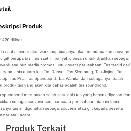
tail
eskripsi Produk
420 dilihat
da saat seminar atau workshop biasanya akan mendapatkan souvenir
u gift berupa tas. Tas saat ini banyak dipesan untuk dijadikan sebagai
uvenir ataupun media promosi untuk suatu perusahaan. Tas terdiri dari
berapa jenis antara lain Tas Ransel, Tas Slempang, Tas Jinjing, Tas
ptop, Tas Pria, Tas Spundbond, Tas Wanita, dan sebagainya. Salah
tu produk tas yang akan kita bahas adalah tas spundbond.
s spundbond merupakan salah satu jenis tas yang banyak dipesan dan
jadikan sebagai souvenir seminar suatu perusahaan atau instansi.
asanya tas ini digunakan sebagai souvenir atau gift kepada peserta
minar atau acara.
s ini memiliki ukuran A3 dan A4 dengan motif sesuai permintaan atau
Produk Terkait