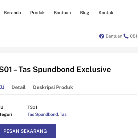
Beranda
Produk
Bantuan
Blog
Kontak
Bantuan
081
S01 – Tas Spundbond Exclusive
KU
Detail
Deskripsi Produk
KU
TS01
tegori
Tas Spundbond
,
Tas
PESAN SEKARANG