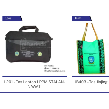
se
fur
ha
be
J
L201 – Tas Laptop LPPM STAI AN-
JB403 – Tas Jinjing
NAWATI
T
Ya