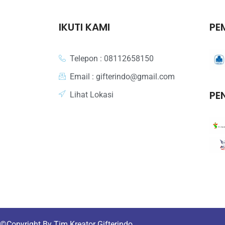
fterindo adalah, Anda bisa menambahkan border/sablon pada produk
sanan Anda. Biasanya, border atau sablon yang dicantumkan pada tas
IKUTI KAMI
PE
i berupa logo atau nama dari perusahaan pemesan. Dengan begitu,
oduk ini secara tidak langsung juga bisa menjadi media promosi
rusahaan Anda kepada berbagai pihak.
Telepon : 08112658150
fterindo sebagai perusahaan yang bergerak dalam jasa pembuatan gift
Email : gifterindo@gmail.com
ap menjawab semua kebutuhan souvenir perusahaan anda. Produk
stom unik bisa dijadikan salah satu souvenir promosi perusahaan
PE
Lihat Lokasi
da. Kami menerima pemesanan berbagai macam gift untuk berbagai
perluan dan dapat dimodifikasi sesuai dengan keinginan Anda.
fterindo
memberikan pelayanan dan hasil kualitas yang terbaik bagi
da. Dapatkan juga harga souvenir perusahaan promo lainnya dengan
rga yang terjangkau seperti pen souvenir, flashdisk, powerbank dan
in sebagainya
disini
. Buat sekarang juga souvenir perusahaanmu di
terindo !
©
Copyright By Tim Kreator Gifterindo