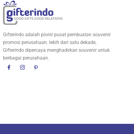
Gi
pe
in
pr
pe
Gifterindo adalah pionir pusat pembuatan souvenir
Gi
promosi perusahaan. lebih dari satu dekade,
si
Gifterindo dipercaya menghadirkan souvenir untuk
cu
berbagai perusahaan.
an
ke
Gi
an
ha
la
Gif