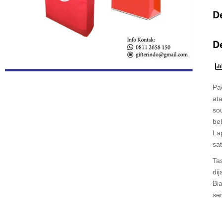
De
D
Pa
ata
so
be
La
sa
Ta
di
Bi
se
Ta