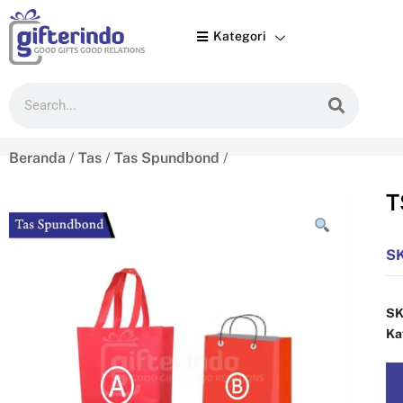
Kategori

Beranda
/
Tas
/
Tas Spundbond
/
T
S
S
Ka