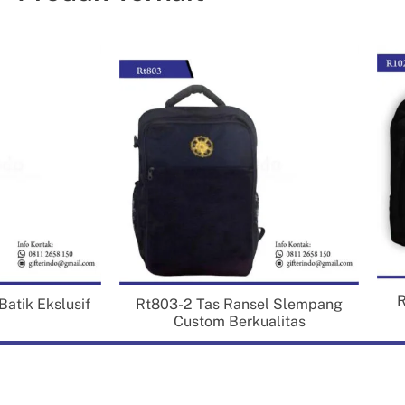
suai dengan pasaran. Bahan yang digunakan pada tas ini antara lain
ing, blacu, kanvas, dan juga drill. Setiap bahan memiliki kualitas dan
rga yang berbeda beda. Anda bisa memesan produk tas ini dengan
rbagai pilihan warna secara custom sesuai dengan bahan yang ada.
enis
:
Tas Spundbond
A3 => 30cm x
10cm x 40cm
Ukuran
:
A4 => 25cm x
10cm x 35cm
Custom by
Warna
:
request
R
 Batik Ekslusif
Rt803-2 Tas Ransel Slempang
Custom Berkualitas
as Spundbond Berkualitas
ng menjadi unik dari produk
tas spundbond
berkualitas buatan