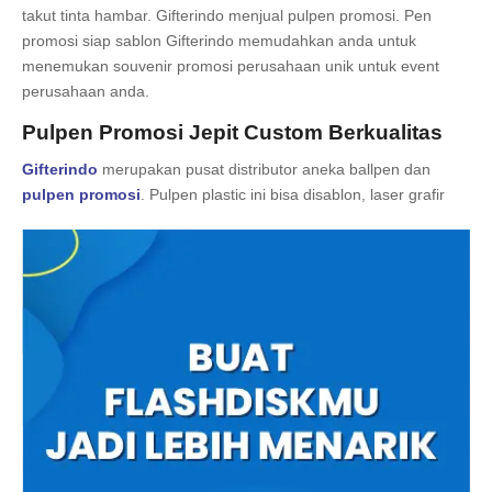
takut tinta hambar. Gifterindo menjual pulpen promosi. Pen
promosi siap sablon Gifterindo memudahkan anda untuk
menemukan souvenir promosi perusahaan unik untuk event
perusahaan anda.
Pulpen Promosi Jepit Custom Berkualitas
Gifterindo
merupakan pusat distributor aneka ballpen dan
pulpen promosi
. Pulpen plastic ini bisa disablon, laser grafir
hingga print flatbed untuk sematkan logo anda. Pulpen sangat
cocok untuk membantu dalam membuat sebuah laporan di
perusahaan anda. pulpen ini bisa bisa kita dapatkan di
gifterindo dengan motif pulpen custom.
Dapatkan juga harga souvenir perusahaan promo lainnya
dengan harga yang terjangkau seperti pen souvenir, flashdisk,
powerbank dan lain sebagainya
disini
.