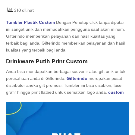
310 dilihat
Tumbler Plastik Custom
Dengan Penutup click tanpa diputar
ini sangat unik dan memudahkan pengguna saat akan minum.
Gifterindo memberikan pelayanan dan hasil kualitas yang
terbaik bagi anda. Gifterindo memberikan pelayanan dan hasil
kualitas yang terbaik bagi anda.
Drinkware Putih Print Custom
Anda bisa mendapatkan berbagai souvenir atau gift unik untuk
perusahaan anda di Gifterindo.
Gifterindo
merupakan pusat
distributor aneka gift promosi. Tumbler ini bisa disablon, laser
grafir hingga print flatbed untuk sematkan logo anda.
custom
tumbler
putih sangat cocok untuk membantu dalam membuat
sebuah laporan di perusahaan anda.
Dapatkan juga harga souvenir perusahaan promo lainnya
dengan harga yang terjangkau seperti pen souvenir, flashdisk,
powerbank dan lain sebagainya
disini
.