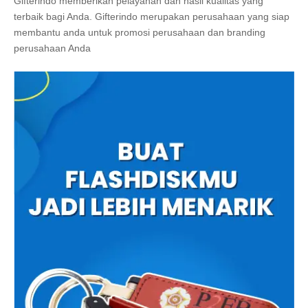
Gifterindo memberikan pelayanan dan hasil kualitas yang
terbaik bagi Anda. Gifterindo merupakan perusahaan yang siap
membantu anda untuk promosi perusahaan dan branding
perusahaan Anda
Produk Drinkware Stenlis Hitam Print Logo
Anda bisa mendapatkan berbagai souvenir atau gift unik untuk
perusahaan anda di Gifterindo.
Gifterindo
merupakan pusat
distributor aneka gift promosi. Drinkware ini bisa disablon, laser
grafir hingga print flatbed untuk sematkan logo anda. Drinkware
sangat cocok untuk membantu dalam membuat sebuah laporan
di perusahaan anda.
Dapatkan juga harga souvenir perusahaan
promo lainnya dengan harga yang terjangkau seperti pen
souvenir, flashdisk, powerbank, aneka
tumbler plastik custom
dan lain sebagainya
disini
.