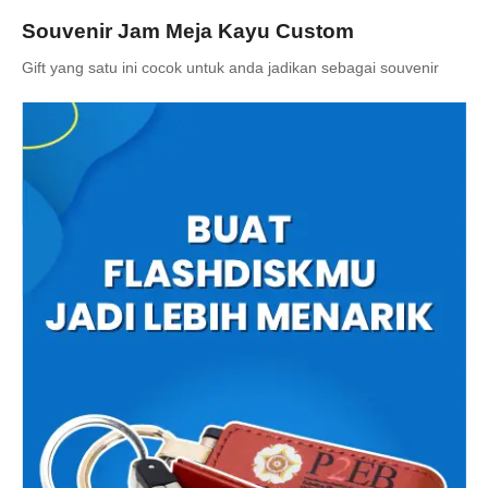
Souvenir Jam Meja Kayu Custom
Gift yang satu ini cocok untuk anda jadikan sebagai souvenir
ataupun hadiah kepada sanak saudara Anda. Selain jam meja
pen holder, masih ada banyak pilihan Gift yang bisa Anda
dapatkan di
Gifterindo
.
Dapatkan juga harga souvenir perusahaan promo lainnya
dengan harga yang terjangkau seperti pen souvenir, flashdisk,
powerbank dan lain sebagainya
disini
. Buat sekarang juga
souvenir perusahaanmu di Gifterindo !
Buat desain unik dari identitas perusahaanmu Bersama
Gifterindo dan ciptakan souvenir perusahaan unik sekarang !