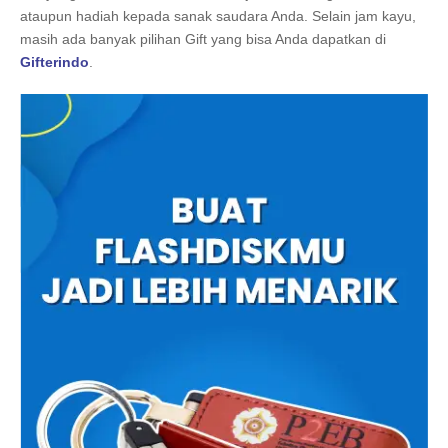
ataupun hadiah kepada sanak saudara Anda. Selain jam kayu,
masih ada banyak pilihan Gift yang bisa Anda dapatkan di
Gifterindo
.
Dapatkan juga harga souvenir perusahaan promo lainnya
dengan harga yang terjangkau seperti pen souvenir, flashdisk,
powerbank dan lain sebagainya
disini
. Buat sekarang juga
souvenir perusahaanmu di Gifterindo !
Buat desain unik dari identitas perusahaanmu Bersama
Gifterindo dan ciptakan souvenir perusahaan unik sekarang !